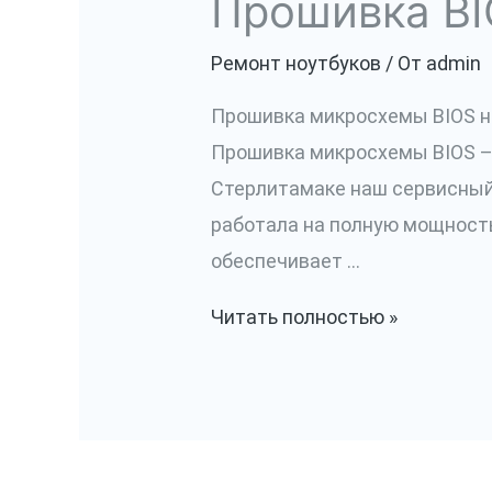
Прошивка BI
Ремонт ноутбуков
/ От
admin
Прошивка микросхемы BIOS на
Прошивка микросхемы BIOS – 
Стерлитамаке наш сервисный 
работала на полную мощность
обеспечивает …
Прошивка
Читать полностью »
BIOS
на
программаторе