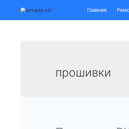
Перейти
Главная
Ремо
к
содержимому
прошивки