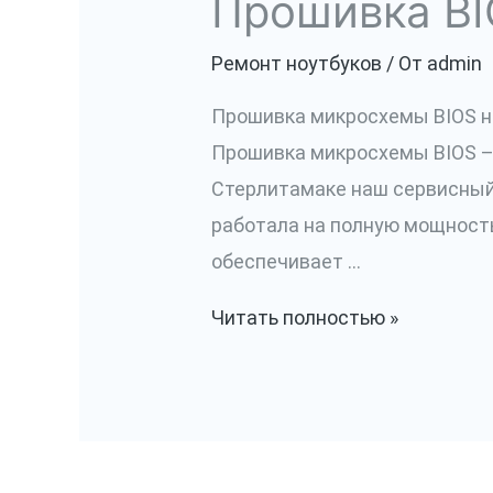
Прошивка BI
Ремонт ноутбуков
/ От
admin
Прошивка микросхемы BIOS на
Прошивка микросхемы BIOS – 
Стерлитамаке наш сервисный 
работала на полную мощность
обеспечивает …
Прошивка
Читать полностью »
BIOS
на
программаторе