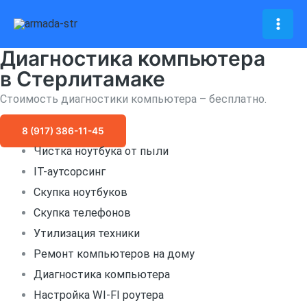
Перейти
к
Mai
содержимому
Диагностика компьютера
Men
в Стерлитамаке
Стоимость диагностики компьютера – бесплатно.
8 (917) 386-11-45
Чистка ноутбука от пыли
IT-аутсорсинг
Скупка ноутбуков
Скупка телефонов
Утилизация техники
Ремонт компьютеров на дому
Диагностика компьютера
Настройка WI-FI роутера