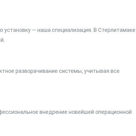
 установку — наша специализация. В Стерлитамаке
й.
ктное разворачивание системы, учитывая все
рофессиональное внедрение новейшей операционной