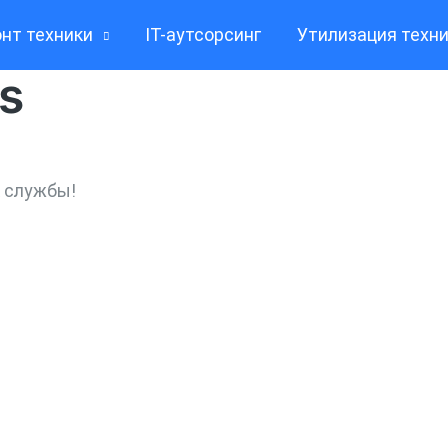
нт техники
IT-аутсорсинг
Утилизация техн
s
к службы!