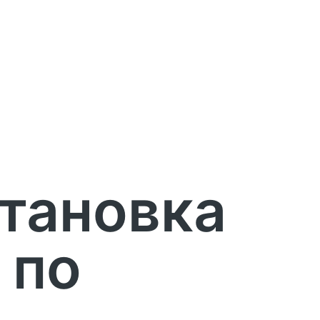
тановка
 по