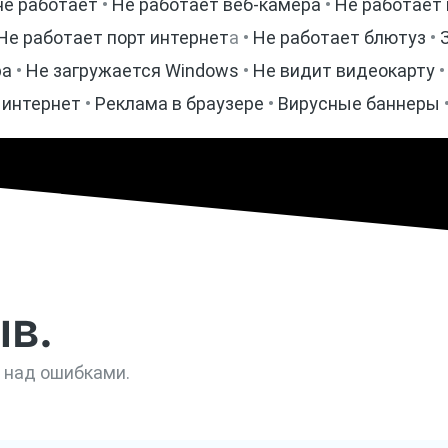
не работает
•
Не работает веб-камера
•
Не работает
Не работает порт интернет
а •
Не работает блютуз
•
ра
•
Не загружается Windows
•
Не видит видеокарту
 интернет
•
Реклама в браузере
•
Вирусные баннеры
ыв.
е над ошибками.