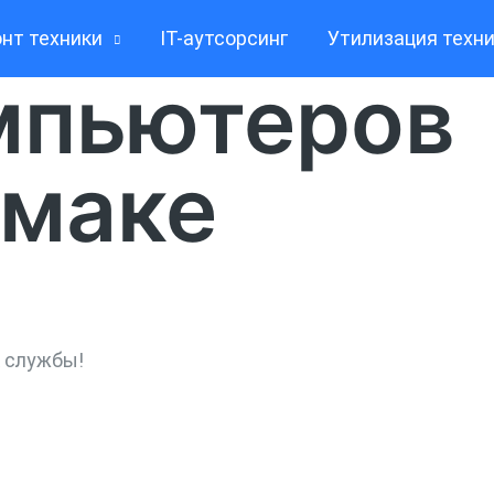
нт техники
IT-аутсорсинг
Утилизация техн
мпьютеров
амаке
к службы!