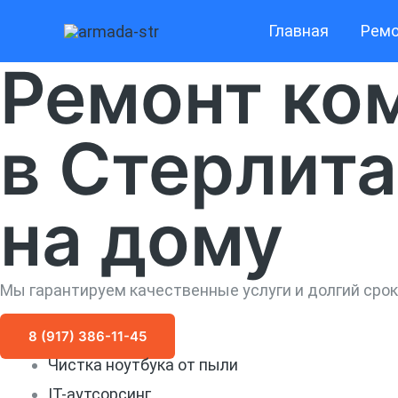
Перейти
Главная
Ремо
к
Ремонт ко
содержимому
в Стерлит
на дому
Мы гарантируем качественные услуги и долгий сро
8 (917) 386-11-45
Чистка ноутбука от пыли
IT-аутсорсинг