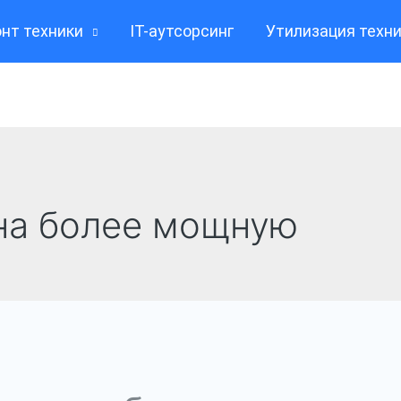
нт техники
IT-аутсорсинг
Утилизация техн
на более мощную