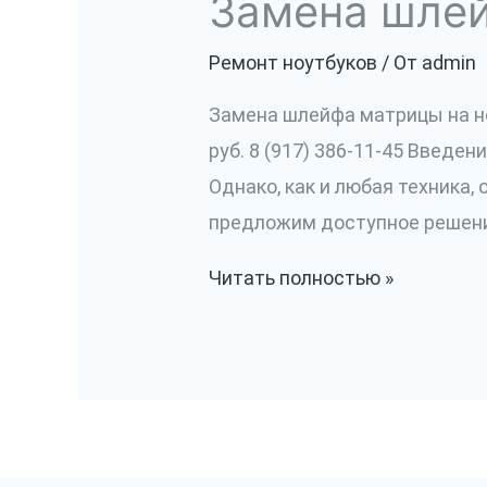
Замена шле
Ремонт ноутбуков
/ От
admin
Замена шлейфа матрицы на н
руб. 8 (917) 386-11-45 Введ
Однако, как и любая техника,
предложим доступное решени
Замена
Читать полностью »
шлейфа
матрицы